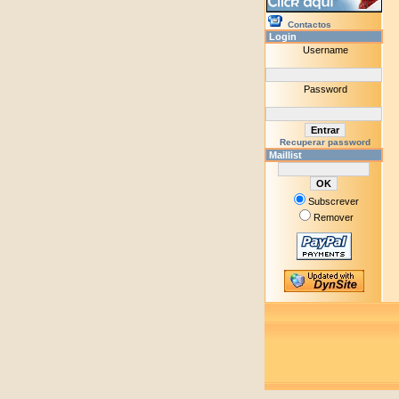
Contactos
Login
Username
Password
Recuperar password
Maillist
Subscrever
Remover