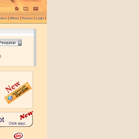
|
|
|
|
ferir
Whois
Preços
LogIn
)