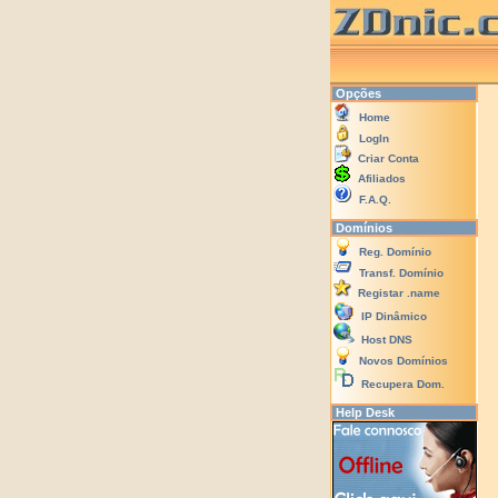
Opções
Home
LogIn
Criar Conta
Afiliados
F.A.Q.
Domínios
Reg. Domínio
Transf. Domínio
Registar .name
IP Dinâmico
Host DNS
Novos Domínios
Recupera Dom.
Help Desk